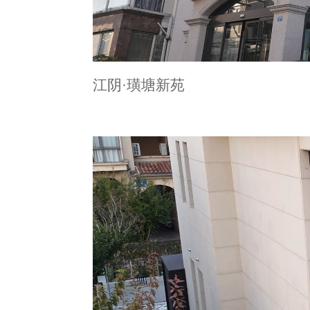
江阴·璜塘新苑