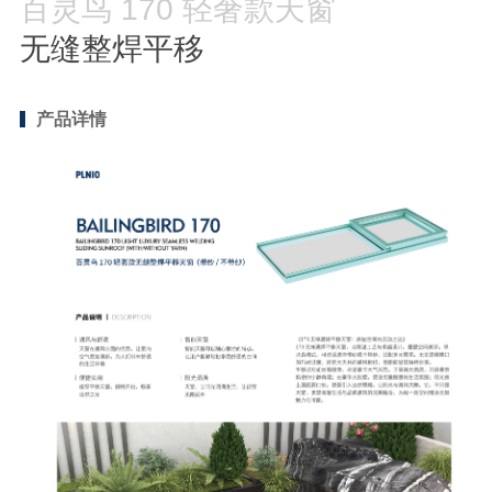
百灵鸟 170 轻奢款天窗
智能天窗
无缝整焊平移
阳光房
品牌
产品详情
案例
资讯