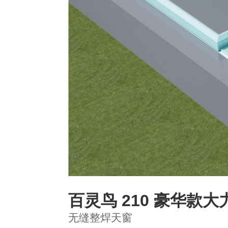
百灵鸟 210 豪华款大
无缝整焊天窗