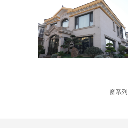
江阴·璜塘新苑
窗系列